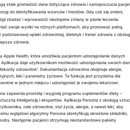
gą stale gromadzić dane dotyczące zdrowia i samopoczucia pacjen
ncję do identyfikowania wzorców i trendów. Gdy coś się zmieni,
ógł zbadać i wprowadzić niezbędne zmiany w planie leczenia.
ać swoje wyniki na różnych platformach, aby promować pełną,
podstawowej opieki zdrowotnej, dietetyk i trener zdrowia z obsług
 lepsze zdrowie.
a Apple Health, która umożliwia pacjentom udostępnianie danych
Aplikacja daje użytkownikom możliwość udostępniania swoich da
„Rekordy zdrowotne”. Dokumentacja zdrowotna obejmuje alergie,
yjnych, leki i parametry życiowe. Ta funkcja jest przydatna dla
owotne w jednym miejscu i udostępniać je swojemu lekarzowi.
ona zapewnia prostotę i wygodę programu suplementów diety –
uczną inteligencję i ekspertów. Aplikacja Persona z obsługą sztuc
żytkownika, cele zdrowotne, styl życia, alergie, a nawet leki, aby
temu wglądowi algorytmy Persona identyfikują określone składniki,
 osoby. Następnie pacjenci otrzymują niestandardowe pakiety