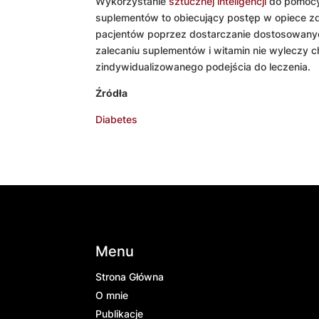
Wykorzystanie
sztucznej inteligencji
do pomocy 
suplementów to obiecujący postęp w opiece zd
pacjentów poprzez dostarczanie dostosowanyc
zalecaniu suplementów i witamin nie wyleczy ch
zindywidualizowanego podejścia do leczenia.
Źródła
Diabetes
Menu
Strona Główna
O mnie
Publikacje