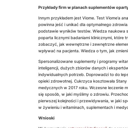
Przykłady firm w planach suplementów opartyc
Innym przykładem jest Viome. Test Viome’a ​​ana
powinna jeść i unikać dla optymalnego zdrowi
podstawie wyników testów. Wiedza naukowa st
poparta licznymi badaniami klinicznymi, które t
zobaczyć, jak wewnętrzne i zewnętrzne elementy
wpływać na pacjenta. Wiedza o tym, jak zmieni
Spersonalizowane suplementy i programy witam
inteligencji, dużych zbiorów danych i ekspert
indywidualnych potrzeb. Doprowadzi to do le
opieki zdrowotnej. Cukrzyca kosztowała Stan
medycznych w 2017 roku. Wczesne leczenie mo
się sposób, w jaki myślimy o zdrowiu. Przecho
pierwszej kolejności i przewidywania, w jaki
w żywieniu i witaminach, suplementach i medyc
Wnioski