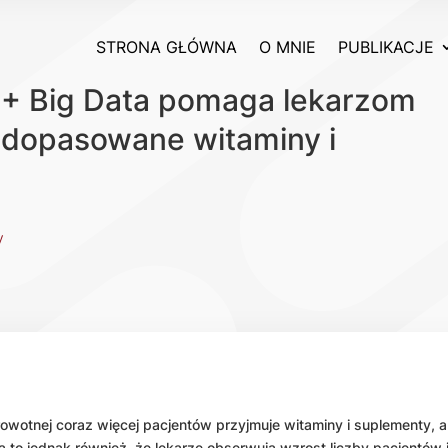
STRONA GŁÓWNA
O MNIE
PUBLIKACJE
a + Big Data pomaga lekarzom
 dopasowane witaminy i
y
rowotnej coraz więcej pacjentów przyjmuje witaminy i suplementy, 
to jednak również, że lekarze obserwują wzrost liczby pacjentów 