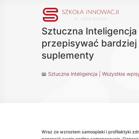
Sztuczna Inteligencj
przepisywać bardziej
suplementy
📖
Sztuczna Inteligencja
|
Wszystkie wpis
Wraz ze wzrostem samoopieki i profilaktyki zd
poprawić swoje ogólne samopoczucie. Oznacza 