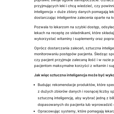
przyjmujących leki i chcą wiedzieć, czy powi
inteligencja + duże zbiory danych pomagają l
dostarczając inteligentne zalecenia oparte na 
Pozwala to lekarzom na szybki dostęp, odsyła
lekach na receptę ze składnikami, które składa
wykorzystać witaminy i suplementy oraz popra
Oprócz dostarczania zaleceń, sztuczna inteli
monitorowaniu postępów pacjenta. Śledząc spo
czy pacjent przyjmuje zalecaną ilość i w raz
pacjentom maksymalne korzyści z witamin i su
Jak więc sztuczna inteligencja może być wyk
Budując rekomendacje produktów, które specj
z dużych zbiorów danych i rosnącej liczby 
sztuczną inteligencję, aby wybrać jedną z bi
dopasowanych do pacjenta lub wprowadzić ok
Opracowując systemy, które pomagają lekarzom