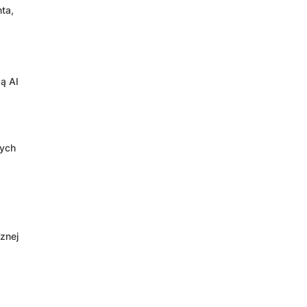
ta,
ą AI
nych
znej