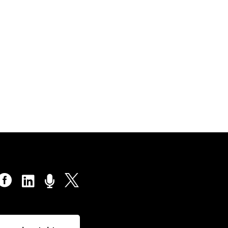



