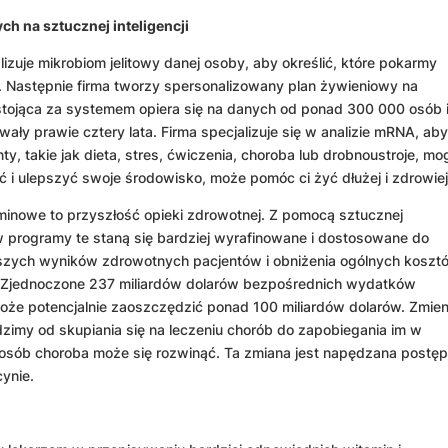
h na sztucznej inteligencji
lizuje mikrobiom jelitowy danej osoby, aby określić, które pokarmy
a. Następnie firma tworzy spersonalizowany plan żywieniowy na
ojąca za systemem opiera się na danych od ponad 300 000 osób i
rwały prawie cztery lata. Firma specjalizuje się w analizie mRNA, ab
, takie jak dieta, stres, ćwiczenia, choroba lub drobnoustroje, mo
ć i ulepszyć swoje środowisko, może pomóc ci żyć dłużej i zdrowiej
inowe to przyszłość opieki zdrowotnej. Z pomocą sztucznej
ów programy te staną się bardziej wyrafinowane i dostosowane do
pszych wyników zdrowotnych pacjentów i obniżenia ogólnych koszt
y Zjednoczone 237 miliardów dolarów bezpośrednich wydatków
że potencjalnie zaoszczędzić ponad 100 miliardów dolarów. Zmien
dzimy od skupiania się na leczeniu chorób do zapobiegania im w
 sposób choroba może się rozwinąć. Ta zmiana jest napędzana postę
ynie.