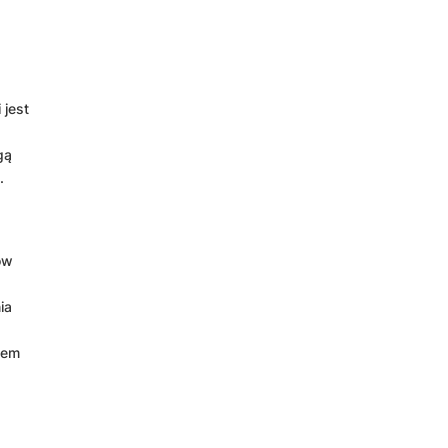
 jest
y
gą
.
ów
ia
pem