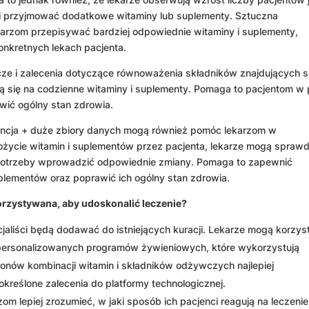
nni przyjmować dodatkowe witaminy lub suplementy. Sztuczna
ekarzom przepisywać bardziej odpowiednie witaminy i suplementy,
konkretnych lekach pacjenta.
cze i zalecenia dotyczące równoważenia składników znajdujących s
ją się na codzienne witaminy i suplementy. Pomaga to pacjentom w 
wić ogólny stan zdrowia.
gencja + duże zbiory danych mogą również pomóc lekarzom w
życie witamin i suplementów przez pacjenta, lekarze mogą sprawd
ie potrzeby wprowadzić odpowiednie zmiany. Pomaga to zapewnić
plementów oraz poprawić ich ogólny stan zdrowia.
orzystywana, aby udoskonalić leczenie?
aliści będą dodawać do istniejących kuracji. Lekarze mogą korzys
spersonalizowanych programów żywieniowych, które wykorzystują
lionów kombinacji witamin i składników odżywczych najlepiej
reślone zalecenia do platformy technologicznej.
 lepiej zrozumieć, w jaki sposób ich pacjenci reagują na leczenie 