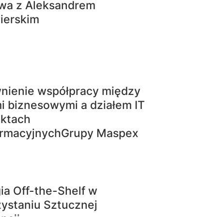
a z Aleksandrem
ierskim
nienie współpracy między
i biznesowymi a działem IT
ektach
ormacyjnychGrupy Maspex
ia Off-the-Shelf w
ystaniu Sztucznej