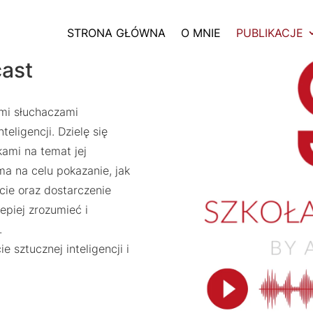
STRONA GŁÓWNA
O MNIE
PUBLIKACJE
cast
mi słuchaczami
eligencji. Dzielę się
ami na temat jej
a na celu pokazanie, jak
cie oraz dostarczenie
epiej zrozumieć i
.
 sztucznej inteligencji i