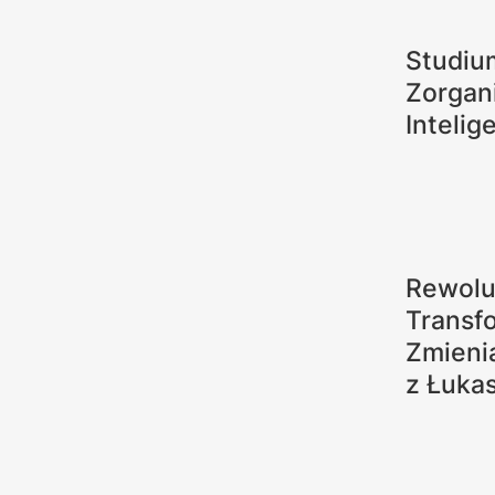
Studiu
Zorgan
Intelig
Rewolu
Transfo
Zmieni
z Łuka