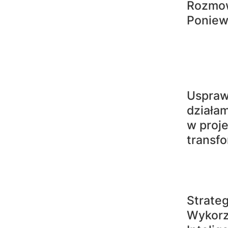
Rozmow
Poniew
Uspraw
działam
w proj
transf
Strateg
Wykorz