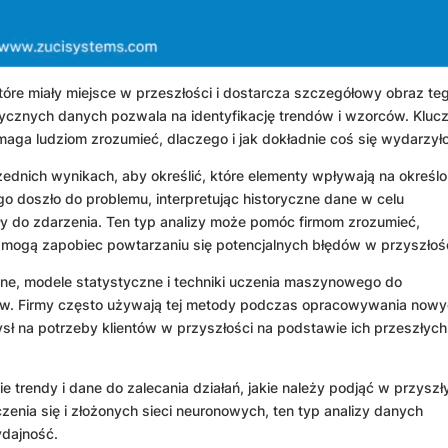
tóre miały miejsce w przeszłości i dostarcza szczegółowy obraz te
torycznych danych pozwala na identyfikację trendów i wzorców. Klu
maga ludziom zrozumieć, dlaczego i jak dokładnie coś się wydarzyło
zednich wynikach, aby określić, które elementy wpływają na określ
o doszło do problemu, interpretując historyczne dane w celu
ły do zdarzenia. Ten typ analizy może pomóc firmom zrozumieć,
k mogą zapobiec powtarzaniu się potencjalnych błędów w przyszłośc
ane, modele statystyczne i techniki uczenia maszynowego do
ów. Firmy często używają tej metody podczas opracowywania now
sł na potrzeby klientów w przyszłości na podstawie ich przeszłych
 trendy i dane do zalecania działań, jakie należy podjąć w przyszł
zenia się i złożonych sieci neuronowych, ten typ analizy danych
dajność.