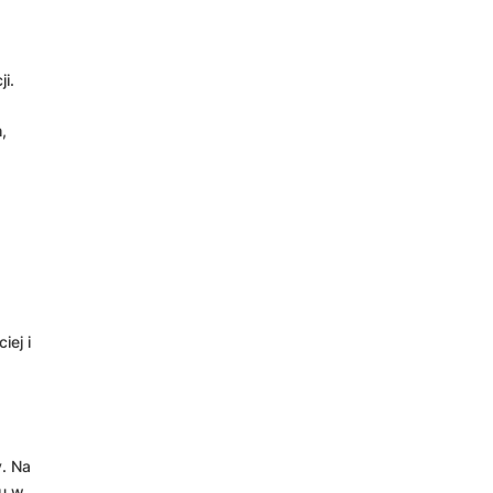
i.
,
y
iej i
y. Na
nu w