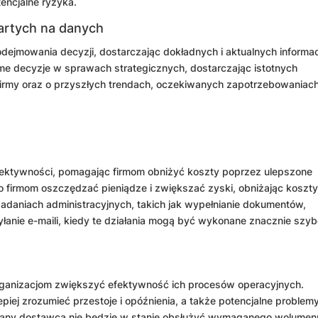
encjalne ryzyka.
artych na danych
jmowania decyzji, dostarczając dokładnych i aktualnych informacj
 decyzje w sprawach strategicznych, dostarczając istotnych
i firmy oraz o przyszłych trendach, oczekiwanych zapotrzebowaniach
ektywności, pomagając firmom obniżyć koszty poprzez ulepszone
to firmom oszczędzać pieniądze i zwiększać zyski, obniżając koszt
daniach administracyjnych, takich jak wypełnianie dokumentów,
anie e-maili, kiedy te działania mogą być wykonane znacznie szybc
ganizacjom zwiększyć efektywność ich procesów operacyjnych.
ej zrozumieć przestoje i opóźnienia, a także potencjalne problem
e dany dostawca nie będzie w stanie obsłużyć wymaganego wolume