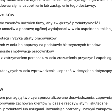
ować się na uzupełnienie lub zastąpienie tego dostawcy.
wników
iale zasobów ludzkich firmy, aby zwiększyć produktywność i
umożliwia poprawę ogólnej wydajności w wielu aspektach, takich 
tacji i ryzyka utraty pracowników
ch w celu ich poprawy na podstawie historycznych trendów
orale i motywację pracowników
 z zatrzymaniem personelu w celu zrozumienia przyczyn i zapobieg
krutacyjnych w celu wprowadzenia ulepszeń w decyzjach dotycząc
ów
tóre pomagają tworzyć spersonalizowane doświadczenia, zapewnia
itorowanie zachowań klientów w czasie rzeczywistym i skuteczne
i produktami lub usługami. Rozumiejąc potrzeby i nawyki zakupow