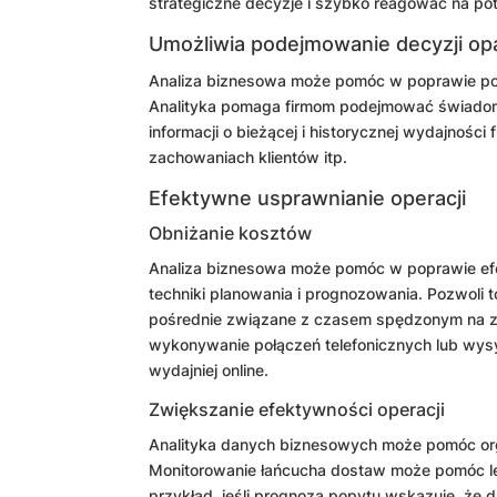
strategiczne decyzje i szybko reagować na pot
Umożliwia podejmowanie decyzji op
Analiza biznesowa może pomóc w poprawie pode
Analityka pomaga firmom podejmować świadome
informacji o bieżącej i historycznej wydajnośc
zachowaniach klientów itp.
Efektywne usprawnianie operacji
Obniżanie kosztów
Analiza biznesowa może pomóc w poprawie ef
techniki planowania i prognozowania. Pozwoli 
pośrednie związane z czasem spędzonym na za
wykonywanie połączeń telefonicznych lub wysył
wydajniej online.
Zwiększanie efektywności operacji
Analityka danych biznesowych może pomóc or
Monitorowanie łańcucha dostaw może pomóc lepi
przykład, jeśli prognoza popytu wskazuje, ż