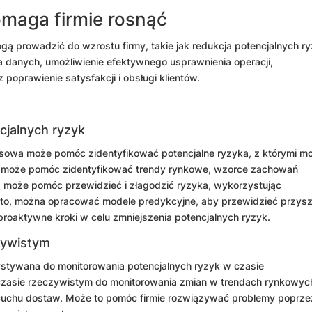
omaga firmie rosnąć
gą prowadzić do wzrostu firmy, takie jak redukcja potencjalnych ry
a danych, umożliwienie efektywnego usprawnienia operacji,
oprawienie satysfakcji i obsługi klientów.
cjalnych ryzyk
nesowa może pomóc zidentyfikować potencjalne ryzyka, z którymi m
ych może pomóc zidentyfikować trendy rynkowe, wzorce zachowań
wa może pomóc przewidzieć i złagodzić ryzyka, wykorzystując
dto, można opracować modele predykcyjne, aby przewidzieć przysz
roaktywne kroki w celu zmniejszenia potencjalnych ryzyk.
zywistym
stywana do monitorowania potencjalnych ryzyk w czasie
zasie rzeczywistym do monitorowania zmian w trendach rynkowyc
ńcuchu dostaw. Może to pomóc firmie rozwiązywać problemy poprze