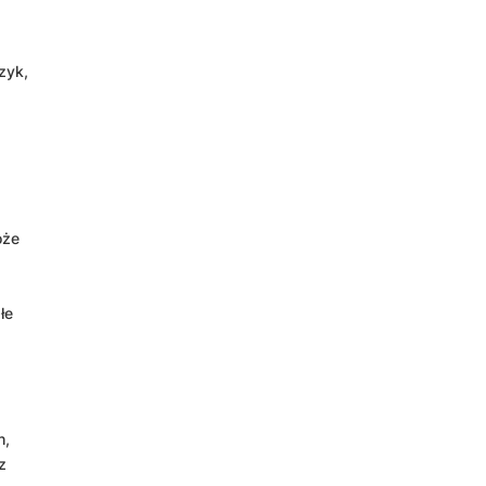
zyk,
oże
łe
h,
z