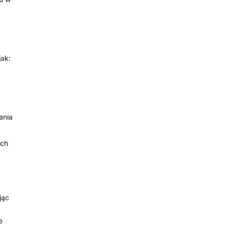
jak:
ania
ych
jąc
e