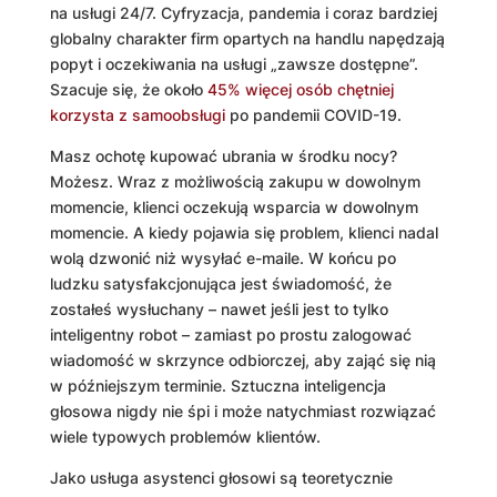
na usługi 24/7. Cyfryzacja, pandemia i coraz bardziej
globalny charakter firm opartych na handlu napędzają
popyt i oczekiwania na usługi „zawsze dostępne”.
Szacuje się, że około
45% więcej osób chętniej
korzysta z samoobsługi
po pandemii COVID-19.
Masz ochotę kupować ubrania w środku nocy?
Możesz. Wraz z możliwością zakupu w dowolnym
momencie, klienci oczekują wsparcia w dowolnym
momencie. A kiedy pojawia się problem, klienci nadal
wolą dzwonić niż wysyłać e-maile. W końcu po
ludzku satysfakcjonująca jest świadomość, że
zostałeś wysłuchany – nawet jeśli jest to tylko
inteligentny robot – zamiast po prostu zalogować
wiadomość w skrzynce odbiorczej, aby zająć się nią
w późniejszym terminie. Sztuczna inteligencja
głosowa nigdy nie śpi i może natychmiast rozwiązać
wiele typowych problemów klientów.
Jako usługa asystenci głosowi są teoretycznie