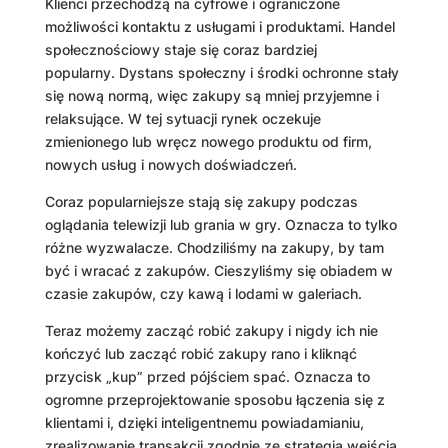
Klienci przechodzą na cyfrowe i ograniczone
możliwości kontaktu z usługami i produktami. Handel
społecznościowy staje się coraz bardziej
popularny. Dystans społeczny i środki ochronne stały
się nową normą, więc zakupy są mniej przyjemne i
relaksujące. W tej sytuacji rynek oczekuje
zmienionego lub wręcz nowego produktu od firm,
nowych usług i nowych doświadczeń.
Coraz popularniejsze stają się zakupy podczas
oglądania telewizji lub grania w gry. Oznacza to tylko
różne wyzwalacze. Chodziliśmy na zakupy, by tam
być i wracać z zakupów. Cieszyliśmy się obiadem w
czasie zakupów, czy kawą i lodami w galeriach.
Teraz możemy zacząć robić zakupy i nigdy ich nie
kończyć lub zacząć robić zakupy rano i kliknąć
przycisk „kup” przed pójściem spać. Oznacza to
ogromne przeprojektowanie sposobu łączenia się z
klientami i, dzięki inteligentnemu powiadamianiu,
zrealizowanie transakcji zgodnie ze strategią wejścia