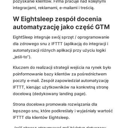
pozyskanie klientów. Firma pracuje nad kolejnymi
integracjami, reklamami, e-mailami i treścią.
W Eightsleep zespół docenia
automatyzację jako część GTM
EightSleep integruje swój sprzęt / oprogramowanie
dla zdrowego snu z IFTTT (aplikacją do integracji i
automatyzacji różnych aplikacji przy użyciu logiki
„jeśli-to”).
Kluczem do realizacji strategii wejścia na rynek było
poinformowanie bazy klientów za pośrednictwem
poczty e-mail. Zespół zapowiedział automatyzację
IFTTT, kierując użytkowników na konkretną stronę
docelową (dedykowany landing page).
Strona docelowa promowała rozwiązania dla
lepszego snu, które podkreślały i wyjaśniały wartość
IFTTT dla klientów Eightsleep.
Jeśli chcesz otrzymywać mój biuletyn dotyczący